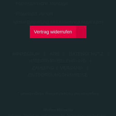
Fachmännische Montage
Probefahrt vor Ort
Meine Bestellung im Onlineshop widerrufen
Vertrag widerrufen
IMPRESSUM
|
AGB
|
DATENSCHUTZ
|
WIDERRUFSBELEHRUNG
|
ZAHLUNG & VERSAND
|
ENTSORGUNGSHINWEISE
* Unverbindliche Preisempfehlung des Herstellers
Weitere Hinweise
Irrtümer, Tippfehler und technische Änderungen vorbehalten.