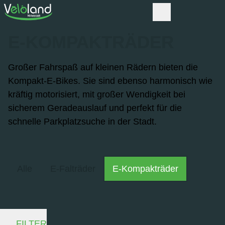
E-KOMPAKTRÄDER
Großer Fahrspaß auf kleinen Rädern bieten die
Kompakt-E-Bikes. Sie sind ebenso harmonisch wie
kräftig motorisiert, mit großer Wendigkeit bei
sicherem Geradeauslauf und perfekt für die
schnelle Parkplatzsuche in der Stadt.
Alle
E-Falträder
E-Kompakträder
FILTER