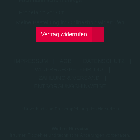
Fachmännische Montage
Probefahrt vor Ort
Meine Bestellung im Onlineshop widerrufen
Vertrag widerrufen
IMPRESSUM
|
AGB
|
DATENSCHUTZ
|
WIDERRUFSBELEHRUNG
|
ZAHLUNG & VERSAND
|
ENTSORGUNGSHINWEISE
* Unverbindliche Preisempfehlung des Herstellers
Weitere Hinweise
Irrtümer, Tippfehler und technische Änderungen vorbehalten.