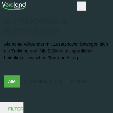
E-TREKKING &
E-CITYBIKES
Als echte Allrounder mit Zusatzpower bewegen sich
die Trekking und City E-Bikes mit sportlicher
Leichtigkeit zwischen Tour und Alltag.
Alle
E-Trekking / E-City
E-Cross
FILTER