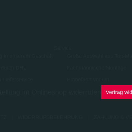
Service
g in unserem Geschäft
Große Auswahl aus Top-Ma
 durch DHL
Fachmännische Montage
-Lieferservice
Probefahrt vor Ort
ellung im Onlineshop widerrufen
Vertrag wi
TZ
|
WIDERRUFSBELEHRUNG
|
ZAHLUNG & V