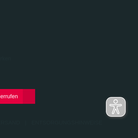
rken
derrufen
ERSAND
|
ENTSORGUNGSHINWEISE