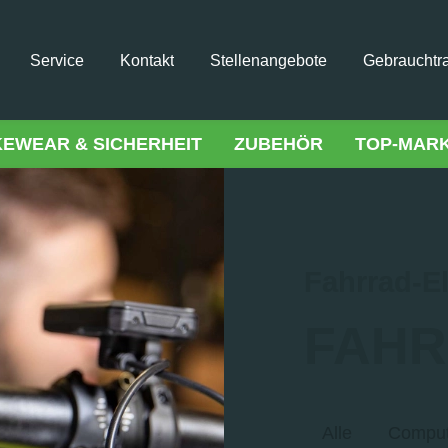
Service
Kontakt
Stellenangebote
Gebrauchtr
KEWEAR & SICHERHEIT
ZUBEHÖR
TOP-MAR
Fahrrad-El
FAHR
Alle
Comput