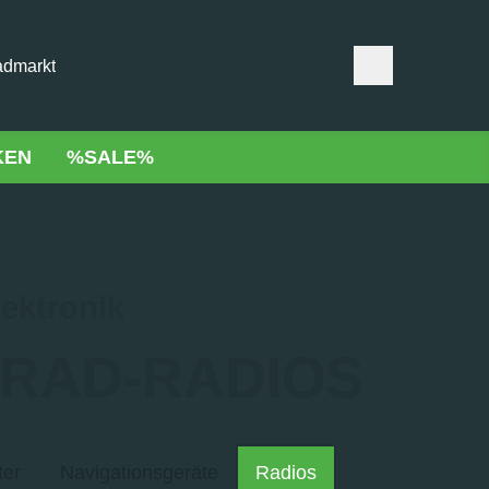
admarkt
KEN
%SALE%
ektronik
RAD-RADIOS
er
Navigationsgeräte
Radios