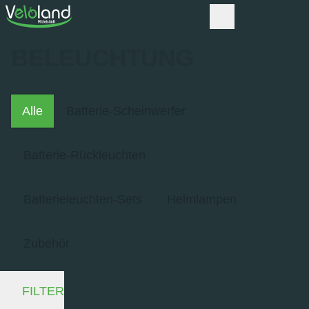
BELEUCHTUNG
Alle
Batterie-Scheinwerfer
Batterie-Rückleuchten
Batterieleuchten-Sets
Helmlampen
Zubehör
FILTER