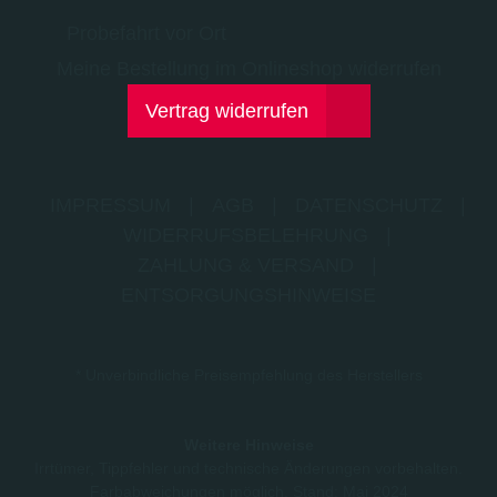
Probefahrt vor Ort
Meine Bestellung im Onlineshop widerrufen
Vertrag widerrufen
IMPRESSUM
|
AGB
|
DATENSCHUTZ
|
WIDERRUFSBELEHRUNG
|
ZAHLUNG & VERSAND
|
ENTSORGUNGSHINWEISE
* Unverbindliche Preisempfehlung des Herstellers
Weitere Hinweise
Irrtümer, Tippfehler und technische Änderungen vorbehalten.
Farbabweichungen möglich. Stand: Mai 2024