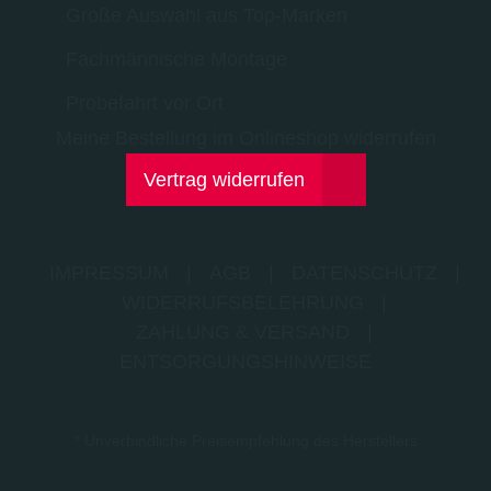
Große Auswahl aus Top-Marken
Fachmännische Montage
Probefahrt vor Ort
Meine Bestellung im Onlineshop widerrufen
Vertrag widerrufen
IMPRESSUM
|
AGB
|
DATENSCHUTZ
|
WIDERRUFSBELEHRUNG
|
ZAHLUNG & VERSAND
|
ENTSORGUNGSHINWEISE
* Unverbindliche Preisempfehlung des Herstellers