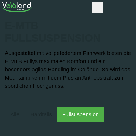
E-MTB
FULLSUSPENSION
Ausgestattet mit vollgefedertem Fahrwerk bieten die
E-MTB Fullys maximalen Komfort und ein
besonders agiles Handling im Gelände. So wird das
Mountainbiken mit dem Plus an Antriebskraft zum
sportlichen Hochgenuss.
Alle
Hardtails
Fullsuspension