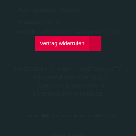
Fachmännische Montage
Probefahrt vor Ort
Meine Bestellung im Onlineshop widerrufen
Vertrag widerrufen
IMPRESSUM
|
AGB
|
DATENSCHUTZ
|
WIDERRUFSBELEHRUNG
|
ZAHLUNG & VERSAND
|
ENTSORGUNGSHINWEISE
* Unverbindliche Preisempfehlung des Herstellers
Weitere Hinweise