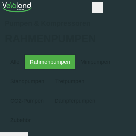
Pumpen & Kompressoren
RAHMENPUMPEN
Alle
Rahmenpumpen
Minipumpen
Standpumpen
Tretpumpen
CO2-Pumpen
Dämpferpumpen
Zubehör