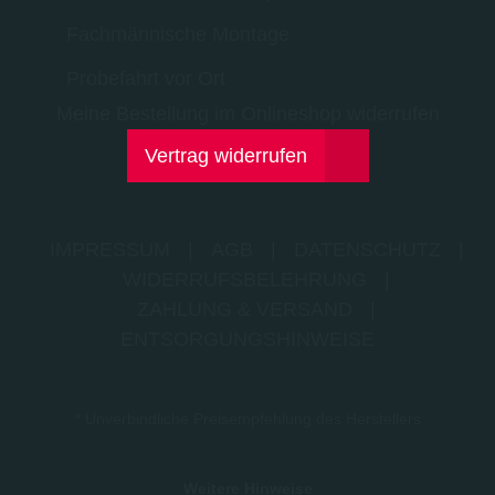
Fachmännische Montage
Probefahrt vor Ort
Meine Bestellung im Onlineshop widerrufen
Vertrag widerrufen
IMPRESSUM
|
AGB
|
DATENSCHUTZ
|
WIDERRUFSBELEHRUNG
|
ZAHLUNG & VERSAND
|
ENTSORGUNGSHINWEISE
* Unverbindliche Preisempfehlung des Herstellers
Weitere Hinweise