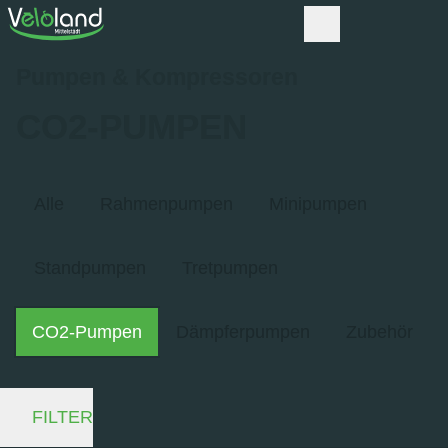
Pumpen & Kompressoren
CO2-PUMPEN
Alle
Rahmenpumpen
Minipumpen
Standpumpen
Tretpumpen
CO2-Pumpen
Dämpferpumpen
Zubehör
FILTER