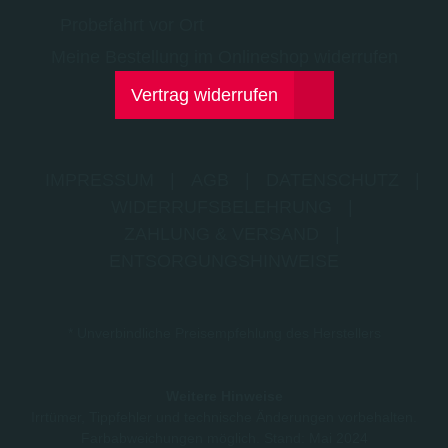
Probefahrt vor Ort
Meine Bestellung im Onlineshop widerrufen
Vertrag widerrufen
IMPRESSUM
|
AGB
|
DATENSCHUTZ
|
WIDERRUFSBELEHRUNG
|
ZAHLUNG & VERSAND
|
ENTSORGUNGSHINWEISE
* Unverbindliche Preisempfehlung des Herstellers
Weitere Hinweise
Irrtümer, Tippfehler und technische Änderungen vorbehalten.
Farbabweichungen möglich. Stand: Mai 2024