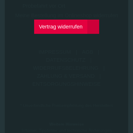
Probefahrt vor Ort
Meine Bestellung im Onlineshop widerrufen
Vertrag widerrufen
IMPRESSUM
|
AGB
|
DATENSCHUTZ
|
WIDERRUFSBELEHRUNG
|
ZAHLUNG & VERSAND
|
ENTSORGUNGSHINWEISE
* Unverbindliche Preisempfehlung des Herstellers
Weitere Hinweise
Irrtümer, Tippfehler und technische Änderungen