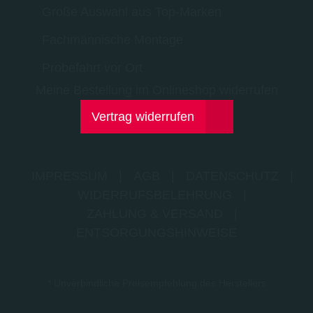
Große Auswahl aus Top-Marken
Fachmännische Montage
Probefahrt vor Ort
Meine Bestellung im Onlineshop widerrufen
Vertrag widerrufen
IMPRESSUM
|
AGB
|
DATENSCHUTZ
|
WIDERRUFSBELEHRUNG
|
ZAHLUNG & VERSAND
|
ENTSORGUNGSHINWEISE
* Unverbindliche Preisempfehlung des Herstellers