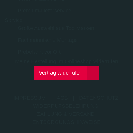
Premium-Lieferservice
Service
Große Auswahl aus Top-Marken
Fachmännische Montage
Probefahrt vor Ort
Meine Bestellung im Onlineshop widerrufen
Vertrag widerrufen
IMPRESSUM
|
AGB
|
DATENSCHUTZ
|
WIDERRUFSBELEHRUNG
|
ZAHLUNG & VERSAND
|
ENTSORGUNGSHINWEISE