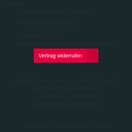
Service
Große Auswahl aus Top-Marken
Fachmännische Montage
Probefahrt vor Ort
Meine Bestellung im Onlineshop widerrufen
Vertrag widerrufen
IMPRESSUM
|
AGB
|
DATENSCHUTZ
|
WIDERRUFSBELEHRUNG
|
ZAHLUNG & VERSAND
|
ENTSORGUNGSHINWEISE
* Unverbindliche Preisempfehlung des Herstellers