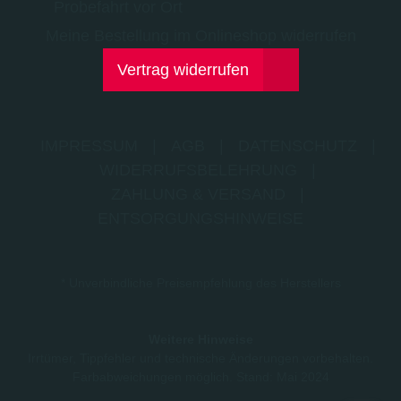
Probefahrt vor Ort
Meine Bestellung im Onlineshop widerrufen
Vertrag widerrufen
IMPRESSUM
|
AGB
|
DATENSCHUTZ
|
WIDERRUFSBELEHRUNG
|
ZAHLUNG & VERSAND
|
ENTSORGUNGSHINWEISE
* Unverbindliche Preisempfehlung des Herstellers
Weitere Hinweise
Irrtümer, Tippfehler und technische Änderungen vorbehalten.
Farbabweichungen möglich. Stand: Mai 2024