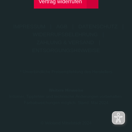
Vertrag widerrufen
IMPRESSUM
|
AGB
|
DATENSCHUTZ
|
WIDERRUFSBELEHRUNG
|
ZAHLUNG & VERSAND
|
ENTSORGUNGSHINWEISE
* Unverbindliche Preisempfehlung des Herstellers
Weitere Hinweise
Irrtümer, Tippfehler und technische Änderungen vorbehalten.
Farbabweichungen möglich. Stand: Mai 2024
© Veloland Mittelstädt 2024