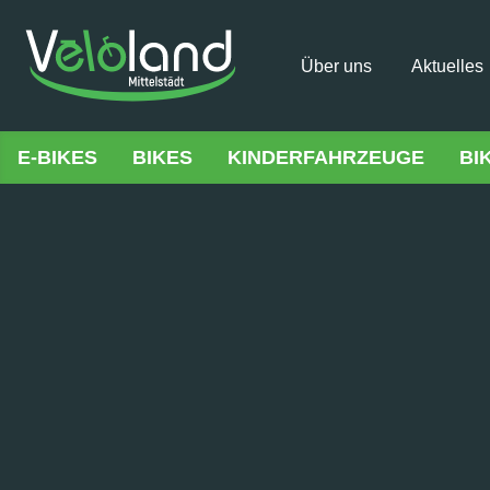
Über uns
Aktuelles
E-BIKES
BIKES
KINDERFAHRZEUGE
BI