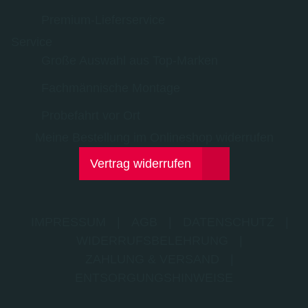
Premium-Lieferservice
Service
Große Auswahl aus Top-Marken
Fachmännische Montage
Probefahrt vor Ort
Meine Bestellung im Onlineshop widerrufen
Vertrag widerrufen
IMPRESSUM
|
AGB
|
DATENSCHUTZ
|
WIDERRUFSBELEHRUNG
|
ZAHLUNG & VERSAND
|
ENTSORGUNGSHINWEISE