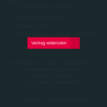
Service
Große Auswahl aus Top-Marken
Fachmännische Montage
Probefahrt vor Ort
Meine Bestellung im Onlineshop widerrufen
Vertrag widerrufen
IMPRESSUM
|
AGB
|
DATENSCHUTZ
|
WIDERRUFSBELEHRUNG
|
ZAHLUNG & VERSAND
|
ENTSORGUNGSHINWEISE
* Unverbindliche Preisempfehlung des Herstellers