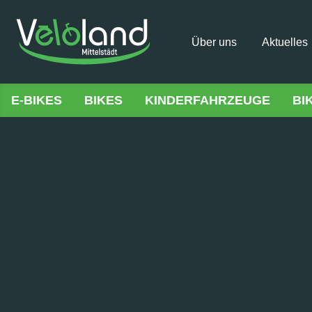
Über uns
Aktuelles
E-BIKES
BIKES
KINDERFAHRZEUGE
BI