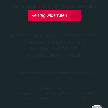
Meine Bestellung im Onlineshop widerrufen
Vertrag widerrufen
IMPRESSUM
|
AGB
|
DATENSCHUTZ
|
WIDERRUFSBELEHRUNG
|
ZAHLUNG & VERSAND
|
ENTSORGUNGSHINWEISE
* Unverbindliche Preisempfehlung des Herstellers
Weitere Hinweise
Irrtümer, Tippfehler und technische Änderungen vorbehalten.
Farbabweichungen möglich. Stand: Mai 2024