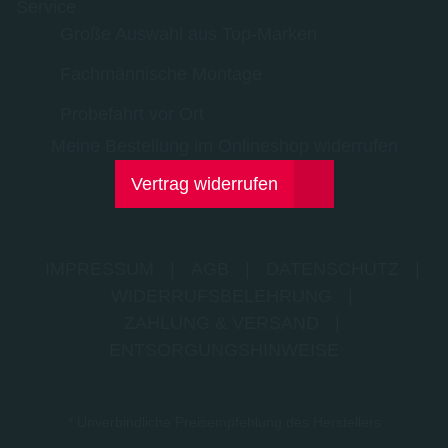
Service
Große Auswahl aus Top-Marken
Fachmännische Montage
Probefahrt vor Ort
Meine Bestellung im Onlineshop widerrufen
Vertrag widerrufen
IMPRESSUM
|
AGB
|
DATENSCHUTZ
|
WIDERRUFSBELEHRUNG
|
ZAHLUNG & VERSAND
|
ENTSORGUNGSHINWEISE
* Unverbindliche Preisempfehlung des Herstellers