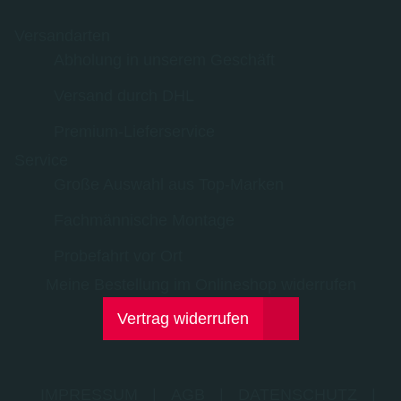
Versandarten
Abholung in unserem Geschäft
Versand durch DHL
Premium-Lieferservice
Service
Große Auswahl aus Top-Marken
Fachmännische Montage
Probefahrt vor Ort
Meine Bestellung im Onlineshop widerrufen
Vertrag widerrufen
IMPRESSUM
|
AGB
|
DATENSCHUTZ
|