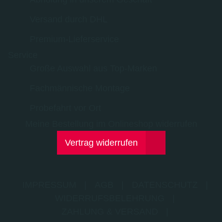
Versand durch DHL
Premium-Lieferservice
Service
Große Auswahl aus Top-Marken
Fachmännische Montage
Probefahrt vor Ort
Meine Bestellung im Onlineshop widerrufen
Vertrag widerrufen
IMPRESSUM
|
AGB
|
DATENSCHUTZ
|
WIDERRUFSBELEHRUNG
|
ZAHLUNG & VERSAND
|