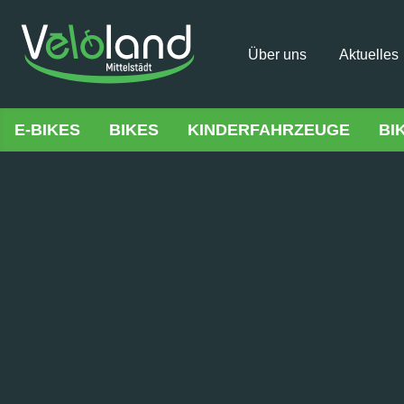
Über uns
Aktuelles
E-BIKES
BIKES
KINDERFAHRZEUGE
BI