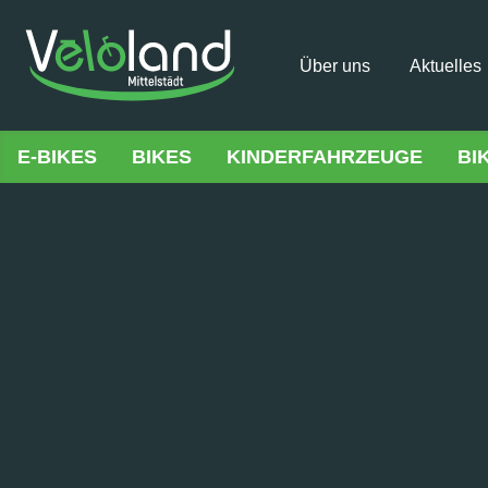
Über uns
Aktuelles
E-BIKES
BIKES
KINDERFAHRZEUGE
BI