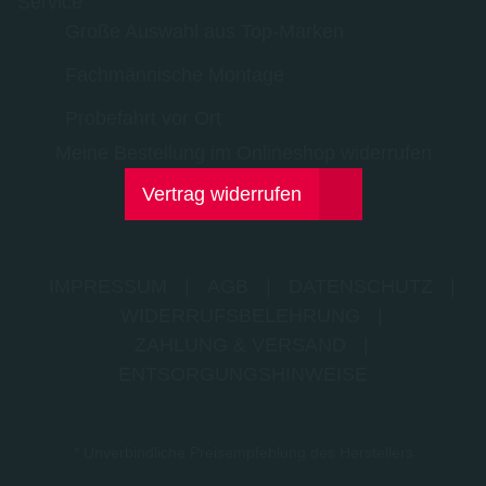
Service
Große Auswahl aus Top-Marken
Fachmännische Montage
Probefahrt vor Ort
Meine Bestellung im Onlineshop widerrufen
Vertrag widerrufen
IMPRESSUM
|
AGB
|
DATENSCHUTZ
|
WIDERRUFSBELEHRUNG
|
ZAHLUNG & VERSAND
|
ENTSORGUNGSHINWEISE
* Unverbindliche Preisempfehlung des Herstellers