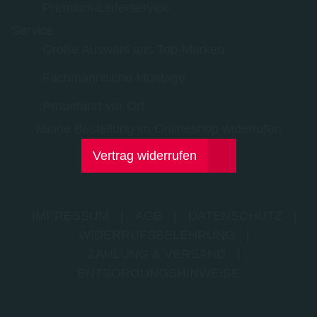
Premium-Lieferservice
Service
Große Auswahl aus Top-Marken
Fachmännische Montage
Probefahrt vor Ort
Meine Bestellung im Onlineshop widerrufen
Vertrag widerrufen
IMPRESSUM
|
AGB
|
DATENSCHUTZ
|
WIDERRUFSBELEHRUNG
|
ZAHLUNG & VERSAND
|
ENTSORGUNGSHINWEISE