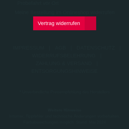
Probefahrt vor Ort
Meine Bestellung im Onlineshop widerrufen
Vertrag widerrufen
IMPRESSUM
|
AGB
|
DATENSCHUTZ
|
WIDERRUFSBELEHRUNG
|
ZAHLUNG & VERSAND
|
ENTSORGUNGSHINWEISE
* Unverbindliche Preisempfehlung des Herstellers
Weitere Hinweise
Irrtümer, Tippfehler und technische Änderungen vorbehalten.
Farbabweichungen möglich. Stand: Mai 2024