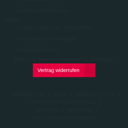
Premium-Lieferservice
Service
Große Auswahl aus Top-Marken
Fachmännische Montage
Probefahrt vor Ort
Meine Bestellung im Onlineshop widerrufen
Vertrag widerrufen
IMPRESSUM
|
AGB
|
DATENSCHUTZ
|
WIDERRUFSBELEHRUNG
|
ZAHLUNG & VERSAND
|
ENTSORGUNGSHINWEISE