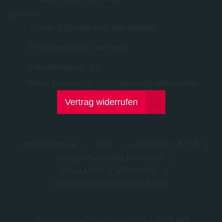
Service
Große Auswahl aus Top-Marken
Fachmännische Montage
Probefahrt vor Ort
Meine Bestellung im Onlineshop widerrufen
Vertrag widerrufen
IMPRESSUM
|
AGB
|
DATENSCHUTZ
|
WIDERRUFSBELEHRUNG
|
ZAHLUNG & VERSAND
|
ENTSORGUNGSHINWEISE
* Unverbindliche Preisempfehlung des Herstellers