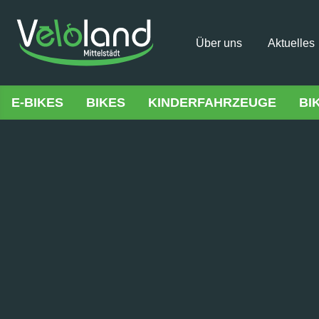
Über uns
Aktuelles
E-BIKES
BIKES
KINDERFAHRZEUGE
BI