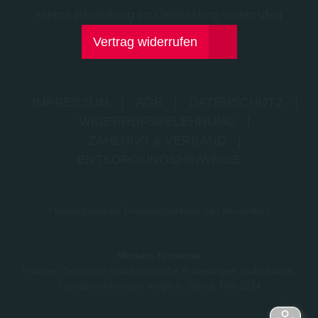
Meine Bestellung im Onlineshop widerrufen
Vertrag widerrufen
IMPRESSUM
|
AGB
|
DATENSCHUTZ
|
WIDERRUFSBELEHRUNG
|
ZAHLUNG & VERSAND
|
ENTSORGUNGSHINWEISE
* Unverbindliche Preisempfehlung des Herstellers
Weitere Hinweise
Irrtümer, Tippfehler und technische Änderungen vorbehalten.
Farbabweichungen möglich. Stand: Mai 2024