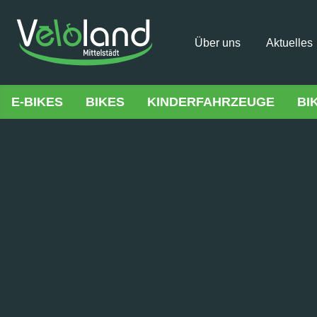
Über uns
Aktuelles
E-BIKES
BIKES
KINDERFAHRZEUGE
BI