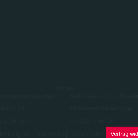
Service
g in unserem Geschäft
Große Auswahl aus Top-Ma
 durch DHL
Fachmännische Montage
-Lieferservice
Probefahrt vor Ort
ellung im Onlineshop widerrufen
Vertrag wi