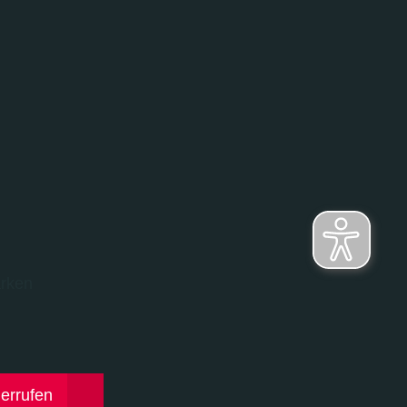
rken
derrufen