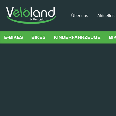
Über uns
Aktuelles
E-BIKES
BIKES
KINDERFAHRZEUGE
BI