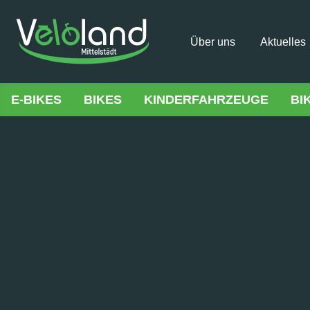
Über uns
Aktuelles
E-BIKES
BIKES
KINDERFAHRZEUGE
BI