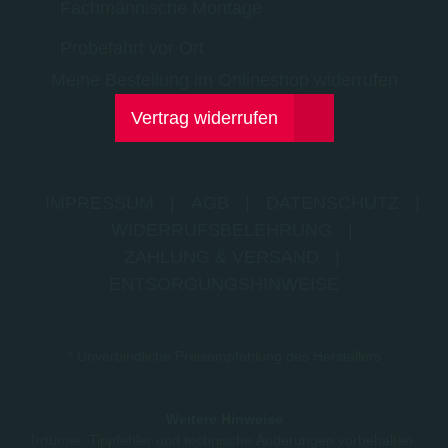
Fachmännische Montage
Probefahrt vor Ort
Meine Bestellung im Onlineshop widerrufen
Vertrag widerrufen
IMPRESSUM
|
AGB
|
DATENSCHUTZ
|
WIDERRUFSBELEHRUNG
|
ZAHLUNG & VERSAND
|
ENTSORGUNGSHINWEISE
* Unverbindliche Preisempfehlung des Herstellers
Weitere Hinweise
Irrtümer, Tippfehler und technische Änderungen vorbehalten.