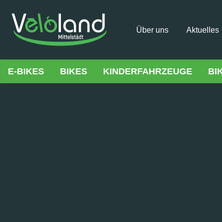
Über uns
Aktuelles
E-BIKES
BIKES
KINDERFAHRZEUGE
BI