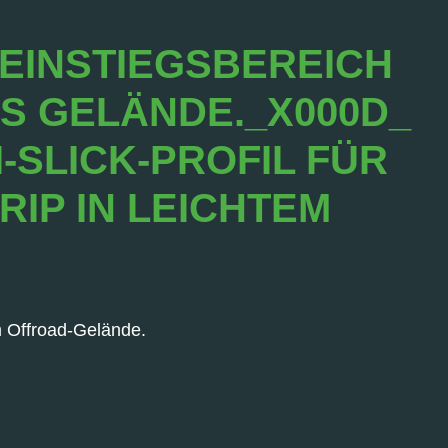
 EINSTIEGSBEREICH
 GELÄNDE._X000D_ E
LICK-PROFIL FÜR L
P IN LEICHTEM O
m Offroad-Gelände.