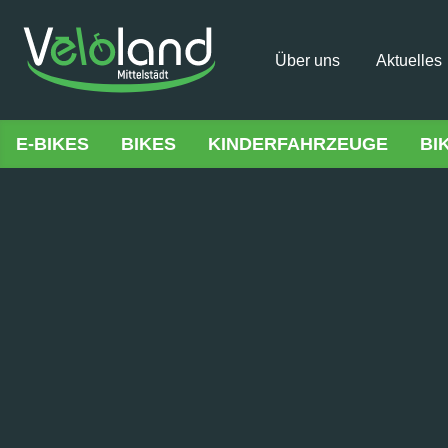
Über uns
Aktuelles
E-BIKES
BIKES
KINDERFAHRZEUGE
BI