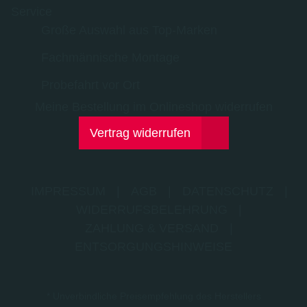
Service
Große Auswahl aus Top-Marken
Fachmännische Montage
Probefahrt vor Ort
Meine Bestellung im Onlineshop widerrufen
Vertrag widerrufen
IMPRESSUM
|
AGB
|
DATENSCHUTZ
|
WIDERRUFSBELEHRUNG
|
ZAHLUNG & VERSAND
|
ENTSORGUNGSHINWEISE
* Unverbindliche Preisempfehlung des Herstellers