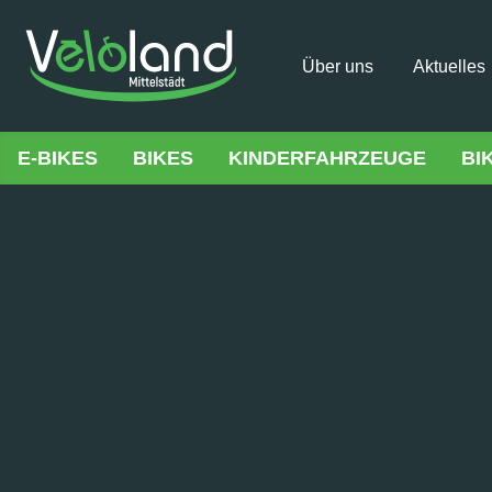
Über uns
Aktuelles
E-BIKES
BIKES
KINDERFAHRZEUGE
BI