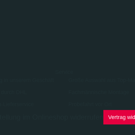
Service
g in unserem Geschäft
Große Auswahl aus Top-Ma
 durch DHL
Fachmännische Montage
-Lieferservice
Probefahrt vor Ort
ellung im Onlineshop widerrufen
Vertrag wi