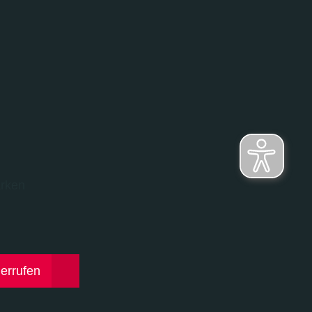
rken
derrufen