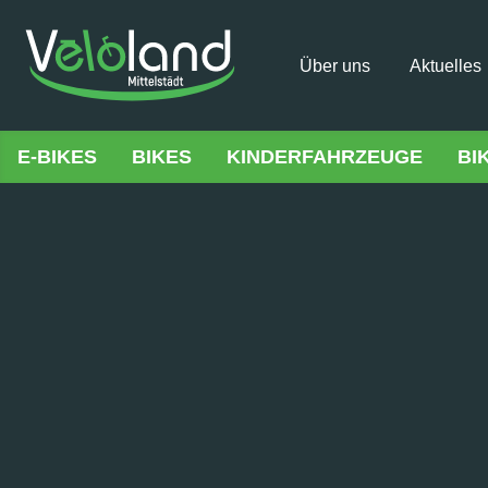
Über uns
Aktuelles
E-BIKES
BIKES
KINDERFAHRZEUGE
BI