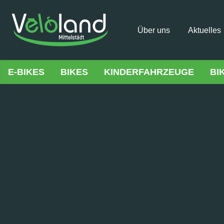
Über uns
Aktuelles
E-BIKES
BIKES
KINDERFAHRZEUGE
BI