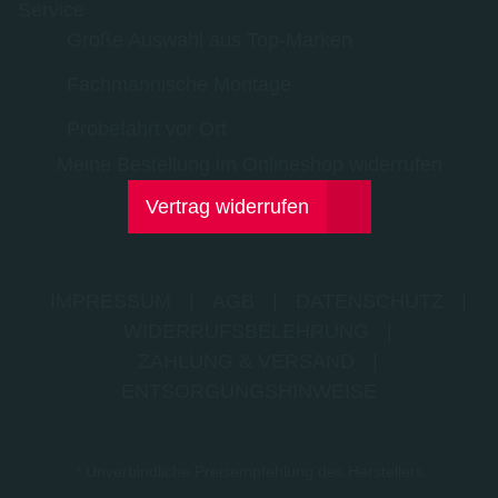
Service
Große Auswahl aus Top-Marken
Fachmännische Montage
Probefahrt vor Ort
Meine Bestellung im Onlineshop widerrufen
Vertrag widerrufen
IMPRESSUM
|
AGB
|
DATENSCHUTZ
|
WIDERRUFSBELEHRUNG
|
ZAHLUNG & VERSAND
|
ENTSORGUNGSHINWEISE
* Unverbindliche Preisempfehlung des Herstellers