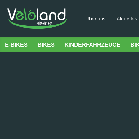
Über uns
Aktuelles
E-BIKES
BIKES
KINDERFAHRZEUGE
BI