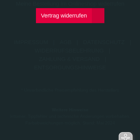
Meine Bestellung im Onlineshop widerrufen
Vertrag widerrufen
IMPRESSUM
|
AGB
|
DATENSCHUTZ
|
WIDERRUFSBELEHRUNG
|
ZAHLUNG & VERSAND
|
ENTSORGUNGSHINWEISE
* Unverbindliche Preisempfehlung des Herstellers
Weitere Hinweise
Irrtümer, Tippfehler und technische Änderungen vorbehalten.
Farbabweichungen möglich. Stand: Mai 2024