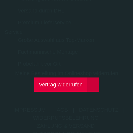
Versand durch DHL
Premium-Lieferservice
Service
Große Auswahl aus Top-Marken
Fachmännische Montage
Probefahrt vor Ort
Meine Bestellung im Onlineshop widerrufen
Vertrag widerrufen
IMPRESSUM
|
AGB
|
DATENSCHUTZ
|
WIDERRUFSBELEHRUNG
|
ZAHLUNG & VERSAND
|