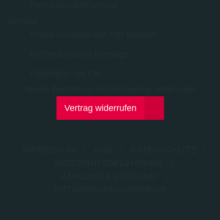
Premium-Lieferservice
Service
Große Auswahl aus Top-Marken
Fachmännische Montage
Probefahrt vor Ort
Meine Bestellung im Onlineshop widerrufen
Vertrag widerrufen
IMPRESSUM
|
AGB
|
DATENSCHUTZ
|
WIDERRUFSBELEHRUNG
|
ZAHLUNG & VERSAND
|
ENTSORGUNGSHINWEISE