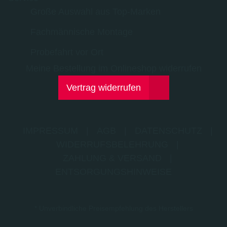
Große Auswahl aus Top-Marken
Fachmännische Montage
Probefahrt vor Ort
Meine Bestellung im Onlineshop widerrufen
Vertrag widerrufen
IMPRESSUM
|
AGB
|
DATENSCHUTZ
|
WIDERRUFSBELEHRUNG
|
ZAHLUNG & VERSAND
|
ENTSORGUNGSHINWEISE
* Unverbindliche Preisempfehlung des Herstellers