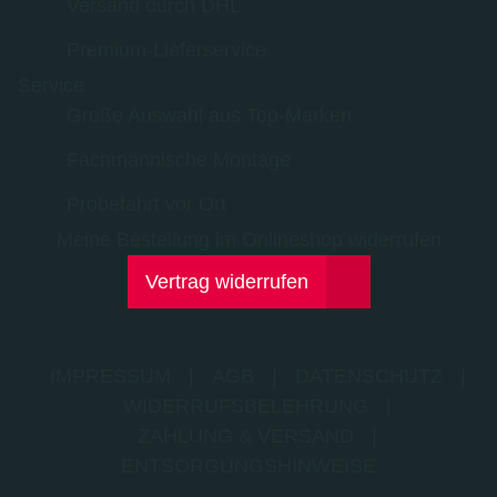
Versand durch DHL
Premium-Lieferservice
Service
Große Auswahl aus Top-Marken
Fachmännische Montage
Probefahrt vor Ort
Meine Bestellung im Onlineshop widerrufen
Vertrag widerrufen
IMPRESSUM
|
AGB
|
DATENSCHUTZ
|
WIDERRUFSBELEHRUNG
|
ZAHLUNG & VERSAND
|
ENTSORGUNGSHINWEISE