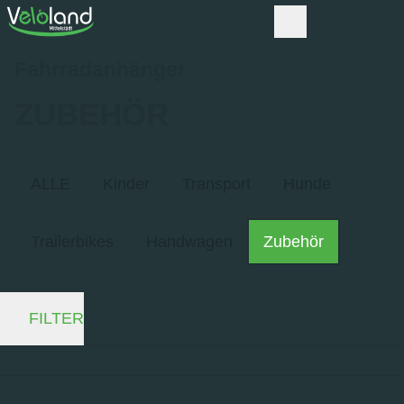
Fahrradanhänger
ZUBEHÖR
ALLE
Kinder
Transport
Hunde
Trailerbikes
Handwagen
Zubehör
FILTER