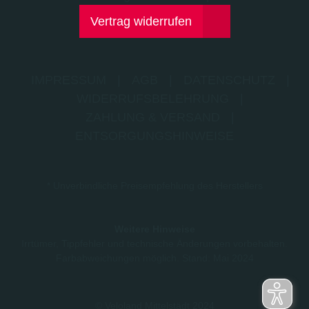
Vertrag widerrufen
IMPRESSUM
|
AGB
|
DATENSCHUTZ
|
WIDERRUFSBELEHRUNG
|
ZAHLUNG & VERSAND
|
ENTSORGUNGSHINWEISE
* Unverbindliche Preisempfehlung des Herstellers
Weitere Hinweise
Irrtümer, Tippfehler und technische Änderungen vorbehalten.
Farbabweichungen möglich. Stand: Mai 2024
© Veloland Mittelstädt 2024